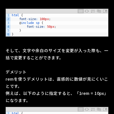
1
html
{
2
font
-
size
:
100px
;
3
@
include
sp
{
4
font
-
size
:
50px
;
5
}
6
}
そして、文字や余白のサイズを変更が入った際も、一
括で変更することができます。
デメリット
remを使うデメリットは、直感的に数値が見にくいこ
とです。
例えば、以下のように指定すると、「1rem = 10px」
になります。
1
html
{